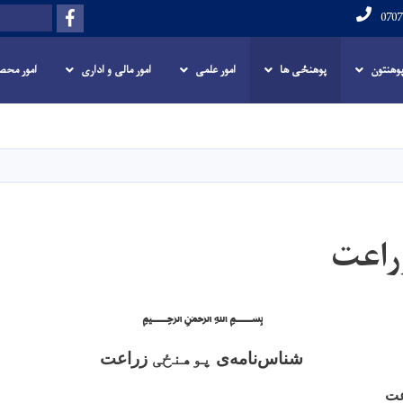
Facebook
Search
 پوهنتون
پوهنځی ها
امور علمی
امور مالی و اداری
امور محص
Skip
to
main
content
راعت
﷽
شناس
نامه
ی
پوهنځی
زراعت
عت