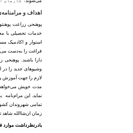
می
شوند؛
کارهای اد
اهداف و مرامنامه
ی
پوهنحی زراعت پوهن
خدمات تحصیلی با معی
استوار و اکادمیک مس
فراغت را به
دست می
آ
دارا باشند. پوهنحی 
وشیوهای جدید را در ا
لازم را جهت آموزش و
مدت خویش می
خواهد
نماید. این مرام
نامه به
تمامی شهروندان کشور
زمان ان
شاالله شاهد ت
بادرنظرداشت موارد ف