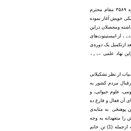
پوهنځی زراعت پوهنتون بدخشان یک نهاد علمی دولتی به تاریخ 25/9/1388 و حکم شماره ۳۵۸۹ مقام محترم
فعالیت اکادمیکی خویش آغاز نموده
اشته ومحصلان دراین
ده
از انیستیتوت
های
عد ازتکمیل یک دوره
ی
این نهاد علمی
حدود
بیات از نظر تشکیلاتی
رقبال مردم کشور به
می، علوم حیوانی،‌ و
ی آن فعال و فارغ ده
ن پوهنځی به مثابه
ی
را متعهدانه به وجه
ماستر و لیسانس که ازجمله (1) تن خانم