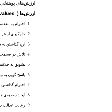
ارزش
های پوهنځی
ارزش‌ها
(values )
احترام به مقدس
جلوگیری از هر ن
ارج گذاشتن به د
تلاش در قسمت 
تشویق به خلاقیت
پاسخ گویی به نیا
احترام گذاشتن 
ایجاد روحیه
ی
هم
رعایت عدالت در