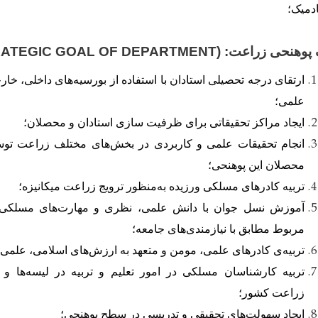
دمیک؛
ک پوهنحی زراعت
:
RATEGIC GOAL OF DEPARTMENT)
ارتقای درجه تحصیلی استادان با استفاده از بورسیه
های داخلی، خار
علمی
؛
ایجاد مراکز تحقیقاتی برای ظرفیت سازی استادان و محصلان؛
انجام تحقیقات علمی و کاربردی در بخش
های مختلف زراعت توس
محصلان این پوهنحی؛
تربیه کادرهای مسلکی ورزیده به
منظور ترویج زراعت میکانیزه؛
آموزش نسل جوان با دانش علمی، نظری و مهارت
های مسلکی 
مربوط مطابق با نیازمندی
های جامعه؛
تربیه
ی کادرهای علمی، مومن و متعهد به ارزش
های اسلامی، علمی و
تربیه کارشناسان مسلکی در امور تعلیم و تربیه در لیسه
ها و 
زراعت کشور؛
ایجاد سهولت
های تحقیقی و تدریسی در سطح پوهنحی؛