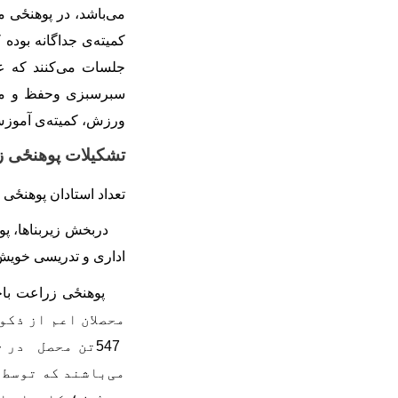
می
باشد، در پوهنځی 
کمیته
ی جداگانه بوده
جلسات می
کنند که ع
سبرسبزی وحفظ و مراق
ورزش، کمیته
ی آموزش 
تشکیلات پوهنځی 
تعداد استادان پوهنځی
دربخش زیربناها، پو
اداری و تدریسی خویش 
پوهنځی زراعت باچه
محصلان اعم از ذکو
547
تن محصل در
چ
می
باشند که توسط