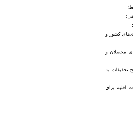
ط؛
قی؛
ی
های کشور و
ای محصلان و
 تحقیقات به
 اقلیم برای