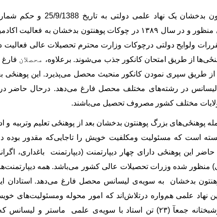
وزارت تحصیلات عالی منظور و در سال ۱۳۸۹ در چوکات پوهنتون بدخشان به 
ررات ولوایح دولتی درچوکات وزارت محترم تحصیلات عالی فعالیت د
هنځی
ها از طریق امتحان کانکور جذب می
شوند. برعلاوه،
محصلان
فارغ
ش
 از طریق سپری نمودن کانکور منحیث محصل می
پذیرد. این پوهنځی ب
یسانس در رشته
های مختلف محصل فارغ می
دهد. درحال حاضر
در
لایات مختلف کشور
مصروف تحصیل می
باشند.
له پوهنځی
های بزرگ پوهنتون بدخشان بعد از پوهنځی تعلیم وتربیه و اد
ته است که مسئولیت ومکلفیت خویش را تاجایی
که مقدور بوده د
حاضر این پوهنځی دارای چهار دیپارتمنت (دیپارتمنت باغداری، اگرانو
ی) منظور شده وزرات تحصیلات عالی کشور می
باشد. همه دیپارتمنت
ها
نتون بدخشان
به سویه
ی لیسانس محصل فارغ می
دهد.
استادان ای
ن نهاد علمی هم
واره درتلاش
اند که امور محوله ومسئولیت
های خویش 
بختانه جمعآ (۲۳)
تن استاد با سویه
ی علمی