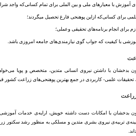
ی آموزش با معیارهای ملی و بین الملی برای تمام کسانی
که واجد شرا
لمی برای کسانی
که ازاین پوهنحی فارغ تحصیل می‏گردند؛
زم برای انجام برنامه
های تحقیقی وعملی؛
وزشی با کیفیت که جواب گوی نیازمندی
های جامعه امروزی باشد
.
اعت
ن بدخشان با داشتن نیروی انسانی
متدین، متخصص
و پویا می
خواه
تحقیقات علمی- کاربردی در جمع بهترین پوهنحی
های زراعت کشور قرا
زراعت
ن بدخشان با امکانات دست داشته خویش، ارایه
ی خدمات آموزشی ب
نه
ی تربیه
ی نیروی بشری متدین و مسلکی به منظور رشد سکتور زرا
ند.