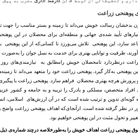
اری و تحقیقاتی آن توسط
3
تن
کارمند
اداری
مجرب به پیش ب
 پوهنحی زراعت
تون بدخشان رسالت خویش می
داند تا زمینه و بستر مناسب را جهت تد
ارهای تأیید
شده
ی
جهانی و منطقه
ای برای محصلان در این پوهنحی
اعد سازد، این پوهنحی تلاش می
ورزد تا کسانی
که از این پوهنحی ب
ورند، ظرفیت و توانایی بهتری برای خدمت به نسل جوان را به
صورت ت
زراعت درنظردارد تامحصلان خویش رامطابق به نیازمندی
های روز 
ین پوهنحی به
کار
گیرد.
پوهنحی زراعت خود را متعهد می
داند تا زمینه
ه
 پرورش هرچه بهتری محصلان فراهم سازد. پوهنحی زراعت با پیگیری 
 افراد متخصص، مسلکی و بادرک را تربیه و به جامعه و کشور عزیزم
 گونه
ای تدوین و ترتیب شده است که در آن ارزش
های اسلامی، انس
 در نظر گرفته شده است. ازآنجای
که اهداف پوهنحی زراعت واضح 
غییر و تحول مثبت در این پوهنحی خواهیم بود.
وق پوهنحی زراعت اهداف خویش را به
طورخلاصه درچند شماره‏‌ی ذیل 