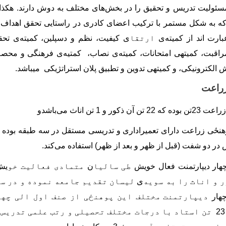
مسئولیت تدریس و تحقیق را در بخش
های مختلف به دوش دارند. هکذا 
 که به شکل مستمر با ترکیب اعضای کادری در راستایی تحقق اهداف 
بارت اند از کمیته
ی
ارتقا
ی کیفیت، نظم و دسپلین، کمیته
ی تحق
بت، کمیته‏ی امتحانات، کمیته
ی نصاب،
کمتیه
ی فرهنگی
و محصلا
الکترونیکی، و کمیته‏ی تدوین و تطبیق پلان استراتژیکی می‏باشد.
زراعت
 زراعت
23
تن بوده که 22 تن آن ذکور و 1 تن اناث می
باشدو
هنځی زراعت دارای تعمیراداری و تدریسی مستقل در سه طبقه
بوده
در دو شفت (قبل از ظهر و بعد از ظهر) استفاده می‌کند.
ار دیپارتمنت فعال خویش
طی سالیا
ن
متمادی فعالیت خو
یش
ر و اناث را به سویه
ی
لیسان تقدیم جامعه نموده و در سال ۰
هار
دیپارتمنت مختلف این پوهنځی از صنف اول الی چه
23
تن استاد با درجات مختلف تحصیلی و رتب علمی تدریس
آ