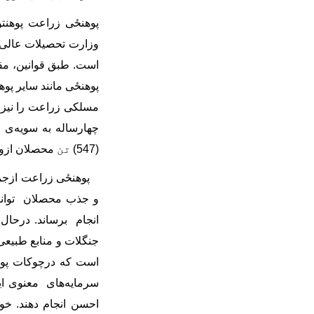
است. طبق قوانین، مق
پوهنځی مانند سایر پو
مسلکی زراعت را نیز
چهارساله به سویه
ی ل
(
547
)
تن
محصلان ازو
پوهنځی زراعت
ازجم
و جذب محصلان توانس
انجام برساند.
درحال 
جنگلات و منابع طبیع
است که درچوکات پوه
سرمایه
های معنوی ای
احسن انجام دهند.
خوش