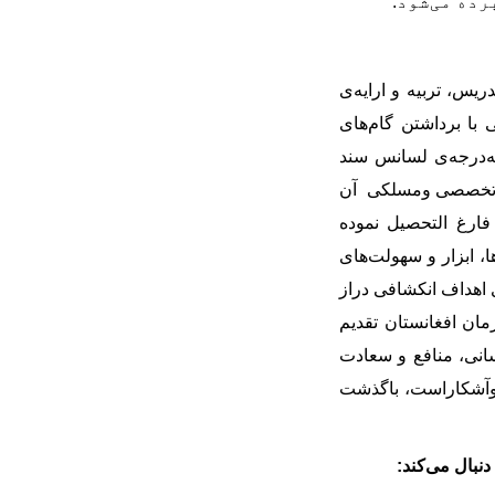
رده می
شود
.
ریس، تربیه و ارایه
ی
 با برداشتن گام
های
ه
درجه
ی لسانس سند
خصصی ومسلکی آن
فارغ التحصیل نموده
ا، ابزار و سهولت
های
اهداف انکشافی دراز
ان افغانستان تقدیم
انی، منافع و سعادت
وآشکاراست، باگذشت
دنبال می
کند: