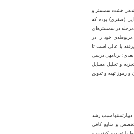
یرنده­ی هشت سمستر و
یی (صفری) بوده که
ن مرحله در سمسترهای
مربوطه
ی خود را در
رفته یا عالی است تا
بعدی؛ برنامه­ی درسی
زیه و تحلیل مسایل
 رموز تهیه و تدوین
دیپارتمنت­ها سبب رشد
تخصص و منابع کافی
تبط با تضمین کیفیت و