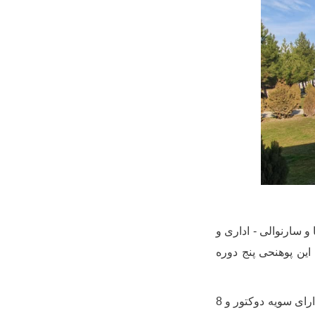
 و سارنوالی - اداری و
به فعالیت آغاز کرد. این پوهنحی پنج دوره
پوهنحی مذکور در حال حاضر دارای 9تن کادر علمی می­باشد که از این میان تعداد 1 یک تن دارای سویه دوکتور و 8