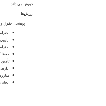
خویش می­ داند.
ارزش‌ها
پوهنحی حقوق و علو
احترام
ارایه­ی
احترام
حفظ ک
تأمین 
اداره­ی
مبارزه
انجام 