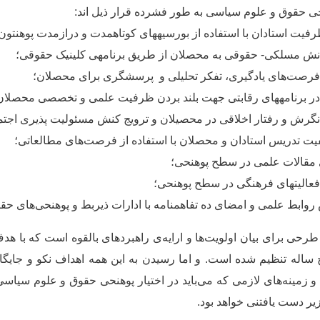
ی حقوق و علوم سیاسی به طور فشرده قرار ذیل اند:
فیت استادان با استفاده از بورسیه­های کوتاه­مدت و درازمدت پوهنتون
انش مسلکی- حقوقی به محصلان از طریق برنامه­ی کلینیک حقوقی؛
فرصت
های یادگیری،
تفکر
تحلیلی و
پرسش­گری برای محصلان؛
ر برنامه­های رقابتی جهت بلند بردن ظرفیت علمی و تخصصی محصلان 
گرش و رفتار اخلاقی در محصیلان و ترویج کنش مسئولیت پذیری اجتم
فیت تدریس استادان و محصلان با استفاده از فرصت
های مطالعاتی؛
 مقالات علمی در سطح پوهنحی؛
عالیت­های فرهنگی در سطح پوهنحی؛
ابط علمی و امضای ده تفاهم­نامه با ادارات ذی­ربط و پوهنحی
های حقو
طرحی برای بیان اولویت
ها و
ارایه
ی راهبردهای
بالقوه
است
که
با
هدف
 ساله
تنظیم
شده است. و اما رسیدن به این همه اهداف نکو و جایگا
و زمینه
های لازمی که می
باید در اختیار پوهنحی حقوق و علوم سیاسی ق
زیر دست یافتنی خواهد بود.