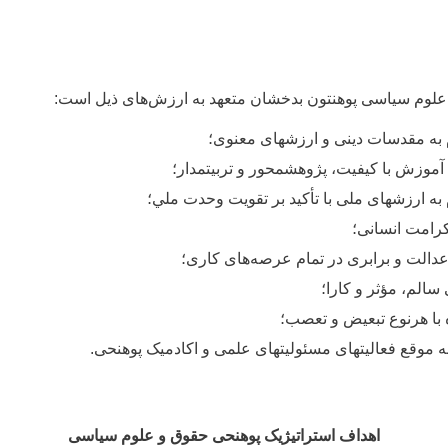
م سیاسی پوهنتون بدخشان متعهد به ارزش
های ذیل است:
 به مقدسات دینی و ارزش­های معنوی؛
 آموزش با کیفیت، پژوهش­محور و تربیت­مدار؛
 به ارزش­های ملی با تأکید بر تقویت وحدت ملي؛
رامت انسانی؛
عدالت و برابری در تمام عرصه
های کاری؛
 سالم، مؤثر و کارا؛
 با هرنوع تبعیض و تعصب؛
به موقع فعالیت­های مسئولیت­های علمی و اکادمیک پوهنحی.
اهداف استراتیژیک پوهنحی حقوق و علوم سیاسی