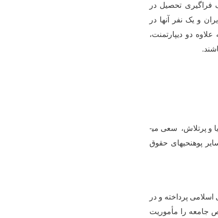
یان استادان یادشده، 1 آنها فعلا مصروف فراگیری تحصیل در
ن و یک نفر آنها در
علاوه دو دیپارتمنت،
شند.
 و پرتلاش، سعی می­
ایر پوهنحی­های حقوق
اسلامی پرداخته و در
ص جامعه را مأموریت