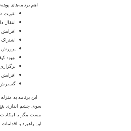
اهم برنامه
های پوهنح
تقویت ظر
انتقال د
افزایش
اشتراک د
پرورش ن
بهبود کی
برگزاری
افزایش ف
گسترش رو
این برنامه به منزله 
سوی
چشم
اندازی
پنج
نیست مگر با امکانات 
این راهبرد با اقدامات 