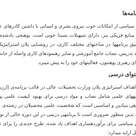
ه­‌ها
سیاسی از امکانات خوب نیروی بشری و انسانی با داشتن کادرهای 
 منابع فزیکی نیز، دارای تسهیلات نسبتا خوبی است. پوهنحی یادشده
 برنامه­ها در ساحت­های مختلف کاری، در روشنایی پلان استراتیژیک،
ود تدریس، نصاب جامع آموزشی و سایر رهنمودهای کاری واصله از جان
رهبری پوهنتون، فعالیت­های خود را به پیش می­برد.
توای درسی
اهداف استراتیژی پلان وزارت تحصیلات عالی در قالب برنامه
ی (ارزی
ه­های علمی شامل نصاب و مواد درسی برای بهبود کیفیت علمی پوهن
ه‏ی بنیادین و اساسیی است که شخصیت علمی محصیلان در رشته
ی م
 بدین منظور ضروری است تا برنامه­ی درسی در این دوره خالی از نو
سیاسی برای برآورده­سازی اهداف یاد شده، طرح جدیدی را برای ت
ارایه می­دارد: