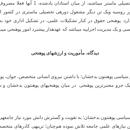
تن آنها دارای سویه تحصیلی ماستر می­باشند. از م
روسیه ویک تن دیگر مشغول دوره­ی تحصیلی ماستری در کشور ایرا
رد. پوهنحی حقوق در کنار تشکیلات علمی، در تشکیل اداری خود به 
ی و یک مدیریت اجراییه می­باشد که عهده­دار پیش­برد امور پوهنحی می­با
دیدگاه، مأموریت و ارزش­های پوهنحی
یاسی پوهنتون بدخشان؛ با داشتن نیروی انسانی متخصص، جوان، پویا
زدیک جزو معتبرترین پوهنحی در میان پوهنحی­های پوهنتون بدخشان و س
اسی پوهنتون بدخشان؛ به تقویت و گسترش دانش مورد نیاز جامعه­ی 
 نیاز‌های علمی جامعه تلاش نموده هم
چنان؛ تربیه­ی کادرهای متخص