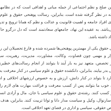
ین صلح و نظم اجتماعی از جمله مبانی و اهدافی است که در نظام­ه
 در نظر گرفته شده است. بنابراین، رسالت پوهنحی حقوق و علوم
ی افراد جامعه و اهمیت قانونیت و عدالت و نظم که همانا ترویج و تد
ی
باشد. به عقیده این نهاد، جامعه­ای سعادتمند است که دل درگرو ح
د داشته باشد.
 حقوق یکی از مهمترین پوهنحی
ها شمرده شده و فارغ تحصیلان این ر
ار و مهمی چون قضاوت، وکالت، مشاورت، مدیریت، رهبریت، سی
ر تخصص، متعهد نیز به بار آیند تا بتوانند از انجام رسالت
های خطیری
 بدر بیایند. بنابراین، دانکشده حقوق و علوم سیاسی در کنار معرفت ب
 تا بتواند در کنار دانش، ارزش و به خصوص ارزش­های اخلاقی و ان
ن خوب ما بتوانند پس از کسب معرفت و فراغت مهارت های لازم را 
 کسب کنند. رشته
ی حقوق و علوم سیاسی با جان، مال و آزادی انس
سارنوال، وکیل و سیاست مدار دانا و توانا تربیت کنند. بنابراین، هدف
 حقوقی، سیاسی و اداری در فضای تعهد اخلاقی است.