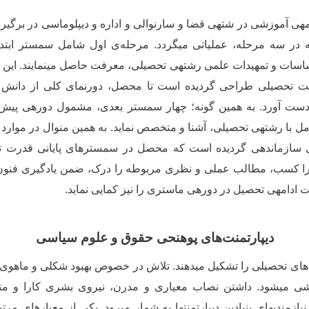
ه­ی آموزشی در شته­ی قضا و سارنوالی و اداره و دیپلوماسی در برگ
در سه مرحله، عملیاتی می­گردد. مرحله
ی اول شامل سمستر ابتدا
ساسات و تمهیدات علمی رشته­ی تحصیلی، معرفت حاصل می­نمایند. ای
 تحصیلی طراحی گردیده است تا محصل، دورنمای کلی از دانش 
‌دست آورد. به همین گونه؛ چهار سمستر بعدی، مشمول دوره­ی پیش
مل با رشته­ی تحصیلی، آشنا و متخصص نماید. به همین منوال در موارد 
 سازماندهی گردیده است که محصل در سمسترهای پایانی قدرت تج
 کسب، مطالب عملی و نظری مربوطه را درک، ضمن یادگیری فنون و
 ادامه­ی تحصیل در دوره­ی ماستری را نیز کمایی نماید.
دیپارتمنت­‌های پوهنحی حقوق و علوم سیاسی
ادهای تحصیلی را تشکیل می­دهند. تلاش در خصوص بهبود شکلی و ماهوی 
شی می­شود. داشتن نصاب معیاری و مدرن، نیروی بشری کارا و م
زمندی­های بنیادین دیپارتمنت­ها به شمار می­رود. یکی از معیارهای مر