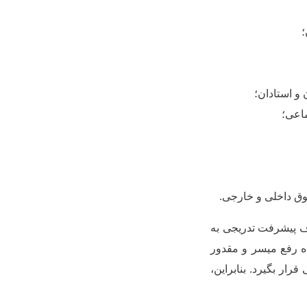
؛
و استادان؛
اعی؛
ق داخلی و خارجی.
پیشرفت
تدریجی
به
ه رفع میسر و مقدور
رار بگیرد. بنابراین،