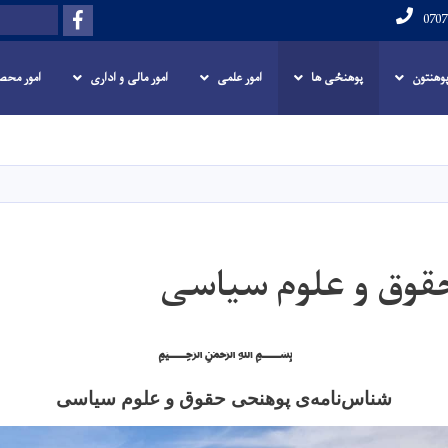
Facebook
Search
 پوهنتون
پوهنځی ها
امور علمی
امور مالی و اداری
امور محص
Skip
to
main
content
قوق و علوم سیاسی
﷽
شناس
نامه
ی پوهنحی حقوق و علوم سیاسی