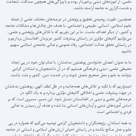
علمی، از آموزه‌های دینی برخوردار بوده و با ویژگی‌های همچون صداقت، شجاعت
و خدمت‌گزاری به جامعه آراسته باشند.
همچنین، تقویت روحیه‌ی تحقیق و پژوهش در عرصه‌های مختلف علمی از جمله
علوم اسلامی، انسانی، طبیعی و اجتماعی، با هدف حل چالش‌ها و مشکلات جامعه
و کشور، از دیگر اهداف ماست. ما بر این باوریم که با تلاش‌های پژوهشی و علمی،
می‌توانیم گام‌های مؤثری در راستای پیشرفت کشور عزیزمان افغانستان برداریم و
در راستای تحقق عدالت اجتماعی، رفاه عمومی و تعالی جامعه‌ی اسلامی سهیم
باشیم.
ما به عنوان اعضای خانواده‌ی پوهنتون بدخشان، با تمام توان خود در پی ایجاد
محیطی علمی، دینی و فرهنگی هستیم که در آن دانشجویان و استادان گرامی
بتوانند به علم و عمل صحیح متصل شوند و در خدمت دین، کشور و ملت باشند.
امیدواریم که با تکیه بر تلاش‌های همه‌جانبه و در ظل لطف الهی، پوهنتون بدخشان
در جهت پیشرفت علمی و اخلاقی گام‌های مؤثری بردارد و به یک الگو، در
عرصه‌های علمی و دینی در افغانستان تبدیل شود. این مسیر، مسیری است که بر
اساس آموزه‌های دینی و آرمان‌های انسانی بنا شده و هدف آن رسیدن به تعالی
فردی و اجتماعی است.
به همه استادان، پژوهشگران و دانشجویان گرامی توصیه می‌کنم که همواره در پی
علم و عمل صالح باشند و در راستای احیای ارزش‌های اسلامی و انسانی در جامعه
گام بردارند. زیرا علم به تنهایی نمی‌تواند کامل باشد مگر آن که با اخلاق، ایمان،