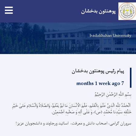
پوهنتون بدخشان
Skip
to
badakhshan University
main
content
پیام رئیس پوهنتون بدخشان
7 months 1 week ago
بِسْمِ اللّٰهِ الرَّحْمٰنِ الرَّحِیْمُ
اَلْحَمْدُ لِلّٰهِ الَّذِیْ عَلَّمَ بِالْقَلَمِ، عَلَّمَ الْاِنْسَانَ مَا لَمْ یَعْلَمْ، وَالصَّلَاةُ وَالْسَّلام عَلیٰ خَیْرِ
خَلْقِهِ سَیِّدِنا مُحَمَّدٍ (ص)، وَ عَلٰی آلِهِ وَ صَحْبِهِ اَجْمَعِیْن.
سروران گرامی، اصحاب دانش و معرفت، اساتید ورجاوند و دانشجویان عزیز!