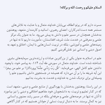
السلام علیکم و رحمت الله و برکاته!
مسرت دارم که در پرتو الطاف بی‌پایان خداوند متعال و با عنایت به تلاش‌های
مستمر همه دست‌اندرکاران، اعضای رهبری، اساتید و کارمندان متعهد، پوهنتون
بدخشان همچنان در مسیر علم و دانش به پیش می‌رود. ما به عنوان یک مرکز
علمی و معرفتی در خدمت ملت شریف افغانستان، مأموریت داریم تا نه تنها در
زمینه‌های علمی و آموزشی، بلکه در تربیت انسان‌هایی با ایمان، اخلاق و تعهد به
اصول دینی و انسانی نیز نقش‌آفرینی کنیم.
علم در اسلام به عنوان یکی از بزرگترین عبادات و ارزنده‌ترین سرمایه‌های بشری
شناخته شده است. خداوند متعال در سوره‌ی طه آیت ۱۱۴، به پیامبر خود، با وجود
داشتن علم کامل الهی‌، می‌فرماید: "قُل رَبِّ زِدْنِي عِلْمًا"پروردگارا! بر علم من بیفزا."
این آیه شریفه ما را بر آن می‌دارد که همیشه در جستجوی دانش باشیم و علم را
وسیله‌ای برای نزدیک شدن به خداوند و خدمت به بشریت بدانیم.
در این راستا، پوهنتون بدخشان با بهره‌گیری از منابع علمی و دینی، متعهد است
که در کنار تعلیم و تربیت، به دانشجویان خود مفاهیم اخلاقی و دینی را نیز بیاموزد
تا آنان نه تنها در عرصه‌های علمی و حرفه‌ای بلکه در مسیر رشد معنوی و انسانی
نیز به کمال برسند. ما به دنبال تربیت نسلی از جوانان هستیم که در کنار آگاهی