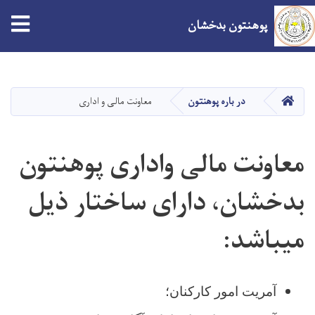
tion
پوهنتون بدخشان
Skip
to
main
صفحه اصلی
در باره پوهنتون
معاونت مالی و اداری
content
معاونت مالی واداری پوهنتون
بدخشان، دارای ساختار ذیل
می‎باشد:
آمریت امور کارکنان؛