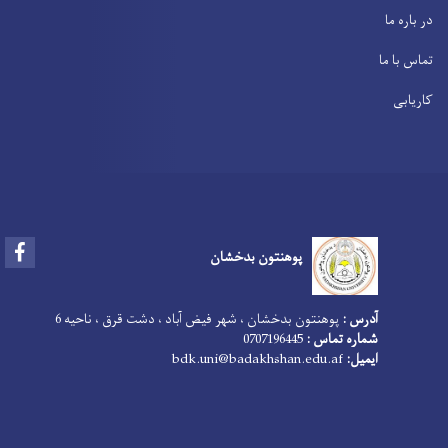
در باره ما
تماس با ما
کاریابی
Facebook
پوهنتون بدخشان
آدرس :
پوهنتون بدخشان ، شهر فیض آباد ، دشت قرق ، ناحیه 6
شماره تماس :
0707196445
ایمیل:
bdk.uni@badakhshan.edu.af