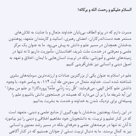
السلام علیکم و رحمت الله و برکاته!
مسرت دارم که در پرتو الطاف بی‌پایان خداوند متعال و با عنایت به تلاش‌های
مستمر همه دست‌اندرکاران، اعضای رهبری، اساتید و کارمندان متعهد، پوهنتون
بدخشان همچنان در مسیر علم و دانش به پیش می‌رود. ما به عنوان یک مرکز
علمی و معرفتی در خدمت ملت شریف افغانستان، مأموریت داریم تا نه تنها در
زمینه‌های علمی و آموزشی، بلکه در تربیت انسان‌هایی با ایمان، اخلاق و تعهد به
اصول دینی و انسانی نیز نقش‌آفرینی کنیم.
علم در اسلام به عنوان یکی از بزرگترین عبادات و ارزنده‌ترین سرمایه‌های بشری
شناخته شده است. خداوند متعال در سوره‌ی طه آیت ۱۱۴، به پیامبر خود، با وجود
داشتن علم کامل الهی‌، می‌فرماید: "قُل رَبِّ زِدْنِي عِلْمًا"پروردگارا! بر علم من بیفزا."
این آیه شریفه ما را بر آن می‌دارد که همیشه در جستجوی دانش باشیم و علم را
وسیله‌ای برای نزدیک شدن به خداوند و خدمت به بشریت بدانیم.
در این راستا، پوهنتون بدخشان با بهره‌گیری از منابع علمی و دینی، متعهد است
که در کنار تعلیم و تربیت، به دانشجویان خود مفاهیم اخلاقی و دینی را نیز بیاموزد
تا آنان نه تنها در عرصه‌های علمی و حرفه‌ای بلکه در مسیر رشد معنوی و انسانی
نیز به کمال برسند. ما به دنبال تربیت نسلی از جوانان هستیم که در کنار آگاهی