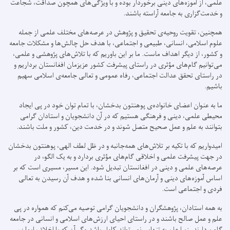
علمی، از آموزه‌های دینی برخوردار بوده و با ویژگی‌های همچون صداقت، شجاعت
و خدمت‌گزاری به جامعه آراسته باشند.
همچنین، تقویت روحیه‌ی تحقیق و پژوهش در عرصه‌های مختلف علمی از جمله
علوم اسلامی، انسانی، طبیعی و اجتماعی، با هدف حل چالش‌ها و مشکلات جامعه
و کشور، از دیگر اهداف ماست. ما بر این باوریم که با تلاش‌های پژوهشی و علمی،
می‌توانیم گام‌های مؤثری در راستای پیشرفت کشور عزیزمان افغانستان برداریم و
در راستای تحقق عدالت اجتماعی، رفاه عمومی و تعالی جامعه‌ی اسلامی سهیم
باشیم.
ما به عنوان اعضای خانواده‌ی پوهنتون بدخشان، با تمام توان خود در پی ایجاد
محیطی علمی، دینی و فرهنگی هستیم که در آن دانشجویان و استادان گرامی
بتوانند به علم و عمل صحیح متصل شوند و در خدمت دین، کشور و ملت باشند.
امیدواریم که با تکیه بر تلاش‌های همه‌جانبه و در ظل لطف الهی، پوهنتون بدخشان
در جهت پیشرفت علمی و اخلاقی گام‌های مؤثری بردارد و به یک الگو، در
عرصه‌های علمی و دینی در افغانستان تبدیل شود. این مسیر، مسیری است که بر
اساس آموزه‌های دینی و آرمان‌های انسانی بنا شده و هدف آن رسیدن به تعالی
فردی و اجتماعی است.
به همه استادان، پژوهشگران و دانشجویان گرامی توصیه می‌کنم که همواره در پی
علم و عمل صالح باشند و در راستای احیای ارزش‌های اسلامی و انسانی در جامعه
گام بردارند. زیرا علم به تنهایی نمی‌تواند کامل باشد مگر آن که با اخلاق، ایمان،