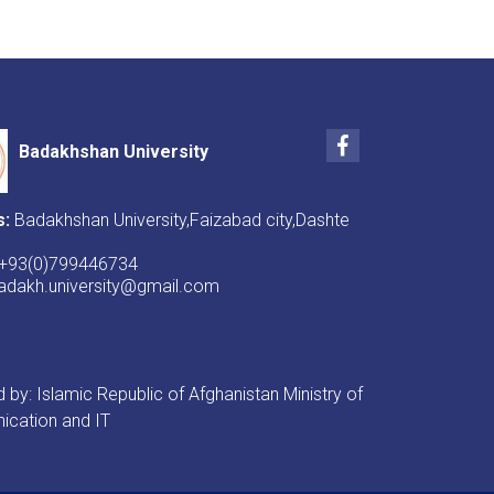
Facebook
Badakhshan University
s:
Badakhshan University,Faizabad city,Dashte
+93(0)799446734
badakh.university@gmail.com
by: Islamic Republic of Afghanistan Ministry of
cation and IT