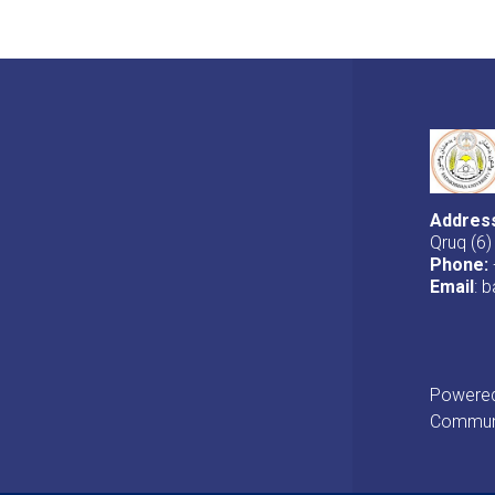
Addres
Qruq (6)
Phone:
Email
: 
Powered 
Communi