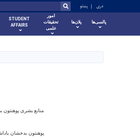
ok
دری
پښتو
SEARCH
امور
STUDENT
پالسی‌ها
پلان‌ها
تحقیقات
AFFAIRS
علمی
منابع بشری پوهنتون 