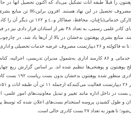
تون را قبلاً طبقه اناث تشکیل می‌داد که اکنون تحصیل آنها در حا
صروف تحصیل در این نهاد هستند. افزون براین
،
86
تن منابع بشری 
تن کارکن خدماتی(باغ‌بان، محافظ، صفاکار و
می‌دهد. در پهلوی اعضای کادر علمی رسمی، به تعداد ۳۸ نفر از استادان
د. منابع بشری پوهنتون بدخشان در بالا از آن‌ها یاد شد، در چارچوب
صروف عرضه خدمات تحصیلی و اداری اند.
در مجموع ۸۹ کارکن خدماتی و ۸۶ کارمند اداری به‌شمول مدیران تدریسی، اجرائ
استادان، بست‌های کادری منظور 
ل بست در داخل اداره مانند تغییر و تبدیل معاونیت‌های امور علمی، 
ان و طول کشیدن پروسه استخدام بست‌های اعلان شده که توسط پوهن
 به تعداد ۲۷ بست کادری خالی است.