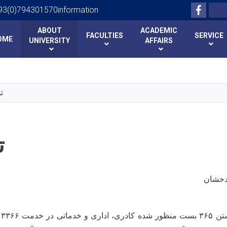
Facebo
Search
93(0)794301570information
ABOUT
ACADEMIC
FACULTIES
SERVICE
OME
UNIVERSITY
AFFAIRS
Skip
to
main
ت
content
ت
بدخشان