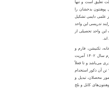
لت تعلیق است و تنها
پوهنتون بدخشان را
...) و ۱۶۲ تن دیگر آن را کادر علمی دایمی تشکیل
 قرار دادی نیز در فرایند تدریسی این واحد
 این واحد تحصیلی از
یه، کتابخانه، تکنیشن، فارم و
کلنیک حقوقی در سطح پوهنتون و پوهنحی‌ها تنظیم شده اند. بر اساس گزارش ربع چهارم سال ۱۴۰۲ آمریت
شده پوهنتون بدخشان بدون بست ریاست ۱۹۲ بست کادری می‌باشد و تا فعلاً
۱۶۲تن استاد برحال در ۲۶ دیپارتمنت فعالیت‌ می‌کنندکه ازجمله ۱۱ تن آن طبقه اناث و ۱۵۱ تن آن ذکور استخدام
امور محصلان، تبدیل و
تون‌های کابل و بلخ