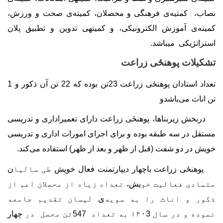
نصاب،
کمتیه
ی فرهنگی
و محصلان، ‌کمیته
ی صحت و ورزش،
کمیته
ی آموزش الکترونیکی، و کمیته‏ی تدوین و تطبیق پلان
استراتژیکی می‏باشد.
تشکیلات پوهنځی زراعت
تعداد استادان پوهنځی زراعت
23
تن بوده که 22 تن آن ذکور و 1
تن اناث می
باشدو
دربخش زیربناها، پوهنځی زراعت دارای تعمیراداری و تدریسی
مستقل در سه طبقه
بوده
و برای اجرای امورات اداری و تدریسی
خویش در دو شفت (قبل از ظهر و بعد از ظهر) استفاده می‌کند.
پوهنځی زراعت باچهار دیپارتمنت فعال خویش
طی سالیا
ن
متمادی فعالیت خو
یش،
تعداد زیاد از محصلان اعم از
ذکور و اناث را به سویه
ی
لیسان تقدیم جامعه
نموده و در سال ۱۴۰
3
به تعداد
547
تن محصل در
چهار