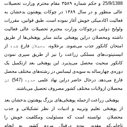
25/9/1388 و حکم شماره ۳۵۸۹ مقام محترم وزارت تحصیلات
عالی منظور و در سال ۱۳۸۹ در چوکات پوهنتون بدخشان به
فعالیت اکادمیکی خویش آغاز نموده است. طبق قوانین، مقررات
ولوایح دولتی درچوکات وزارت محترم تحصیلات عالی فعالیت
داشته ومحصلان دراین پوهنځی مانند سایر پوهنځی
ها از طریق
امتحان کانکور جذب می
شوند. برعلاوه،
محصلان
فارغ
شده
از
انیستیتوت
های مسلکی زراعت را نیز از طریق سپری نمودن
کانکور منحیث محصل می
پذیرد. این پوهنځی بعد ازتکمیل یک
دوره
ی چهارساله به سویه
ی لیسانس در رشته
های مختلف محصل
فارغ می
دهد. درحال حاضر
دراین نهاد علمی
حدود (
547
)
تن
محصلان ازولایات مختلف کشور
مصروف تحصیل می
باشند.
پوهنځی زراعت
ازجمله پوهنځی
های بزرگ پوهنتون بدخشان بعد
از پوهنځی تعلیم وتربیه و ادبیات از نظر تشکیلاتی و جذب
محصلان توانسته است که مسئولیت ومکلفیت خویش را
تاجایی
که مقدور بوده درقبال مردم کشور به انجام