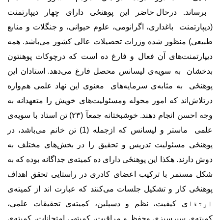
برساند.
درحال حاضر این پوهنځی دارای چهار دیپارتمنت
(دیپارتمنت باغداری، اگرانومی، علوم حیوانی،‌ و جنگلات و منابع
طبیعی) منظور شده وزرات تحصیلات عالی کشور می
باشد. همه
دیپارتمنت
های آن فعال و فارغ ده است که درچوکات پوهنتون
بدخشان
به سویه
ی لیسانس محصل فارغ می
دهد.
استادان این
پوهنځی به مثابه
ی سرمایه
های معنوی این نهاد علمی هم
واره
درتلاش
اند که امور محوله ومسئولیت
های خویش را متعهدانه به
وجه احسن انجام دهند.
خوشبختانه جمعآ (۲۳)
تن استاد با سویه
ی
علمی
ماستر و لیسانس که ازجمله (1) تن خانم می
باشد، در
پوهنځی مسئولیت تدریس و تحقیق را در بخش
های مختلف به
دوش دارند. هکذا این پوهنځی دارای ده کمیته
ی جداگانه بوده که به
شکل مستمر با ترکیب اعضای کادری در راستایی تحقق اهداف
پوهنځی کار و تشکیل جلسات می
کنند که عبارت اند از کمیته
ی
ارتقا
ی کیفیت، نظم و دسپلین، کمیته
ی تحقیقات علمی،
کمیته
ی سبرسبزی وحفظ و مراقبت، کمیته‏ی امتحانات، کمیته
ی