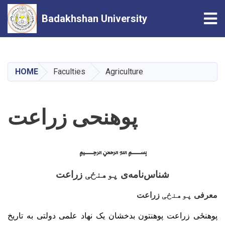
Tog
Badakhshan University
Skip
to
main
HOME
Faculties
Agriculture
content
پوهنحی زراعت
﷽
شناس
نامه
ی
پوهنځی
زراعت
معرفی
پوهنځی
زراعت
پوهنځی زراعت پوهنتون بدخشان یک نهاد علمی دولتی به تاریخ