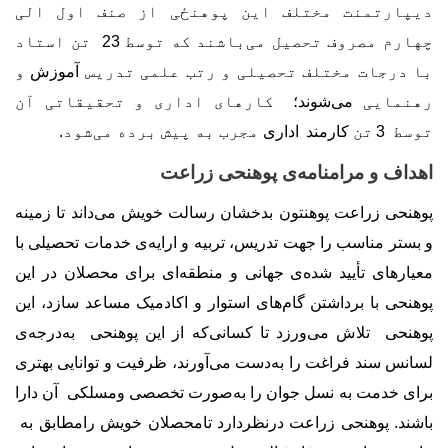
دیپارتمنت مختلف این پوهنځی از صنف اول الی
چهارم مصروف تحصیل می
باشند که توسط
23
تن استاد
با درجات مختلف تحصیلی و رتب علمی تدریس
آموزش
و
رهنمایی
می
شوند؛
کارهای اداری و تحقیقاتی آن
توسط
3
تن
کارمند
اداری
مجرب به پیش برده می
شود
.
اهداف و مرامنامه
ی پوهنحی زراعت
پوهنحی زراعت پوهنتون بدخشان رسالت خویش می
داند تا زمینه
و بستر مناسب را جهت تدریس، تربیه و ارایه
ی خدمات تحصیلی با
معیارهای تأیید
شده
ی
جهانی و منطقه
ای برای محصلان در این
پوهنحی با برداشتن گام
های استوار و اکادمیک مساعد سازد، این
پوهنحی تلاش می
ورزد تا کسانی
که از این پوهنحی به
درجه
ی
لسانس سند فراغت را به
دست می
آورند، ظرفیت و توانایی بهتری
برای خدمت به نسل جوان را به
صورت تخصصی ومسلکی آن دارا
باشند. پوهنحی زراعت درنظردارد تامحصلان خویش رامطابق به