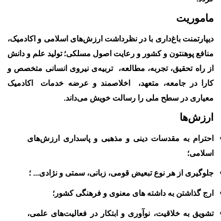
ماموریت
دیپارتمنت باغ
داری با در نظر
داشت
ارزش‌های اسلامی و اکادمیک
،
منافع پوهنتون و کشور
و
رعایت اصول
مسلکی
؛
تولید علم و دانش
از راه تحقیق، تجربه، مطالعه
،
تربیه
ی
نیروی انسانی متخصص و
کارا در جامعه
، متعهد
، اخلاصمند
و
عرضه خدمات
اکادمیک
معیاری در سطح ملی
را رسالت خو
یش
می‌داند.
ارزش‌ها
احترام به مقدسات دینی و مذهبی و پاسداری ارزش
های
اسلامی
؛
جلوگیری از هر نوع تبعیض قومی، زبانی، سمتی و نژادی... ؛
ارج گذاشتن به داشته
‌‌‎
های معنوی و
فرهنگی کشور
؛
تشویق به خلاقیت، نوآوری و ابتکار در
فعالیت
های
علمی،