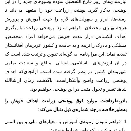
نیازمندی
های روز فارغ التحصیل نموده وشیوهای جدید را در این
پوهنحی به
کار
گیرد.
پوهنحی زراعت خود را متعهد می
داند تا
زمینه
ها، ابزار و سهولت
های لازم را جهت آموزش و پرورش
هرچه بهتری محصلان فراهم سازد. پوهنحی زراعت با پیگیری
اهداف انکشافی دراز مدت خویش می
خواهد افراد متخصص،
مسلکی و بادرک را تربیه و به جامعه و کشور عزیزمان افغانستان
تقدیم نماید. این مرام
نامه به گونه
ای تدوین و ترتیب شده است که
در آن ارزش
های اسلامی، انسانی، منافع و سعادت تمامی
شهروندان کشور در نظر گرفته شده است. ازآنجای
که اهداف
پوهنحی زراعت واضح وآشکاراست، باگذشت زمان ان
شاالله
شاهد تغییر و تحول مثبت در این پوهنحی خواهیم بود.
بادرنظرداشت موارد فوق پوهنحی زراعت اهداف خویش را
به
طورخلاصه درچند شماره‏‌ی ذیل دنبال می
کند:
1- فراهم نمودن زمینه
ی آموزش با معیارهای ملی و بین الملی
برای تمام کسانی
که واجد شرایط هستند؛