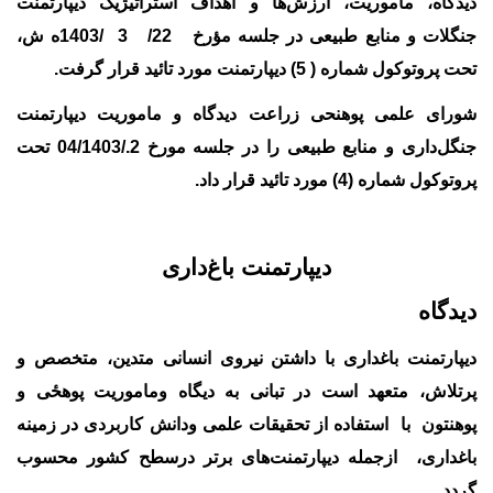
دیدگاه، ماموریت، ارزش
ها و اهداف استراتیژیک دیپارتمنت
جنگلات و منابع طبیعی در جلسه مؤرخ 22/ 3 /1403ه ش،
تحت پروتوکول شماره ( 5) دیپارتمنت مورد تائید قرار گرفت.
شورای علمی پوهنحی زراعت دیدگاه و ماموریت دیپارتمنت
جنگل
داری و منابع طبیعی را در جلسه مورخ 2./04/1403 تحت
پروتوکول شماره (4) مورد تائید قرار داد.
دیپارتمنت باغ
داری
دیدگاه
دیپارتمنت باغداری با داشتن نیروی انسانی
متدین، متخصص
و
پرتلاش، متعهد است در تبانی به دیگاه وماموریت پوهځی و
پوهنتون
با استفاده از تحقیقات علمی ودانش کاربردی در زمینه
باغداری، ازجمله دیپارتمنت
های برتر درسطح کشور محسوب
گردد.