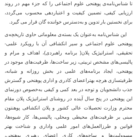
تا شناس‌نامه
ی
پوهنحی علوم اجتماعی را که جزء مهم در روند
ارزیابی کیفی، تضمین کیفیت و اعتباردهی محسوب می
گردد،
برای نخستین بار
تدوین و به‌دسترس خواننده گان قرار می گیرد.
این شناس‌نامه به‌عنوان یک بسته
ی معلوماتی حاوی تاریخچه
ی
پوهنحی علوم اجتماعی و سیر انکشافی آن با
رویکرد علمی-
تحقیقی، استرات
ی
ژیک پلان( برنامه راهبردی)، اهداف و مرام و
پالیسی‌های مشخص تربیتی، زیر ساخت‌ها، ظرفیت‌های موجود در
پوهنحی، ایجاد برنامه‌های علمی در بخش روزانه و شبانه،
ظرفیت‏سازی هرچه بهتراعضای کادری و اداری پوهنحی و گسترش
جذب دانشجویان و توجه در بعد کمی و کیفی به‌خصوص دورنمای
این پوهنحی در پنج سال آینده در روشنای استراتیژیک پلان مقام
محترم وزارت تحصیلات عالی کشور و پلان انکشافی پوهنتون
مبنی بر ظرفیت‌های محیطی ومحلی، پالیسی
ها، کار شیوه‌ها،
قوانین و طرزالعمل‌های امور علمی واداری و شناخت بهتر
مسوولیت‌ها و ساحه‌های کاری اعضای رهبری پوهنحی،