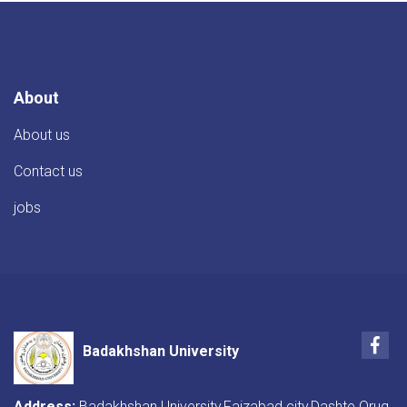
About
About us
Contact us
jobs
Fac
Badakhshan University
Address:
Badakhshan University,Faizabad city,Dashte Qruq