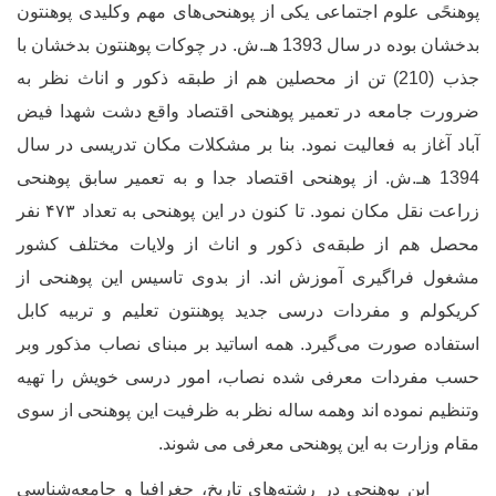
پوهنحًی علوم اجتماعی یکی از پوهنحی
های مهم وکلیدی پوهنتون
بدخشان بوده در سال 1393 هـ.ش. در چوکات پوهنتون بدخشان با
جذب
(210)
تن از محصلین هم از طبقه ذکور و اناث نظر به
ضرورت جامعه در تعمیر پوهنحی اقتصاد واقع دشت شهدا فیض
آباد آغاز به فعالیت نمود. بنا بر مشکلات مکان تدریسی در سال
1394 هـ.ش. از پوهنحی اقتصاد جدا و به تعمیر سابق پوهنحی
زراعت نقل مکان نمود. تا کنون در این پوهنحی به تعداد ۴۷۳ نفر
محصل هم از طبقه
ی ذکور و اناث از ولایات مختلف کشور
مشغول فراگیری آموزش اند. از بدو
ی تاسیس این پوهنحی از
کریکولم و مفردات درسی جدید پوهنتون تعلیم و تربیه کابل
استفاده صورت می
گیرد. همه اساتید بر مبنای نصاب مذکور وبر
حسب مفردات معرفی شده نصاب، امور درسی خویش را تهیه
وتنظیم نموده اند وهمه ساله نظر به ظرفیت این پوهنحی از سوی
مقام وزارت به این پوهنحی معرفی می شوند.
این پوهنحی در رشته‌‌های تاریخ، جغرافیا و جامعه‌شناسی