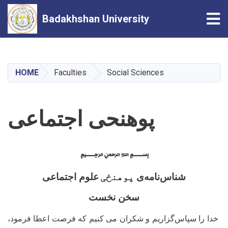
Tog
Badakhshan University
Skip
to
main
HOME
Faculties
Social Sciences
content
پوهنحی اجتماعی
﷽
شناس
نامه
ی
پوهنځی
علوم اجتماعی
سخن نخست
خدا را سپاس‌گزاریم و شکران می ‌کنیم که فرصت اعطا فرمود،