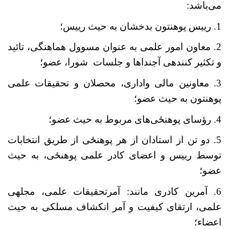
می
باشد:
1. رییس پوهنتون بدخشان به حیث رییس؛
2. معاون امور علمی به عنوان مسوول هماهنگی، تائید
و تکثیر کننده‏ی آجنداها و جلسات شورا، عضو؛
3. معاونین مالی واداری، محصلان و تحقیقات علمی
پوهنتون به حیث عضو؛
4. رؤسای پوهنځی
های مربوط به حیث عضو؛
5. دو تن از استادان از هر پوهنځی
از طریق انتخابات
توسط رییس و اعضای کادر علمی پوهنځی
، به حیث
عضو؛
6. آمرین کادری مانند: آمرتحقیقات علمی، مجله‏ی
علمی، ارتقای کیفیت و آمر انکشاف مسلکی به حیث
اعضاء؛