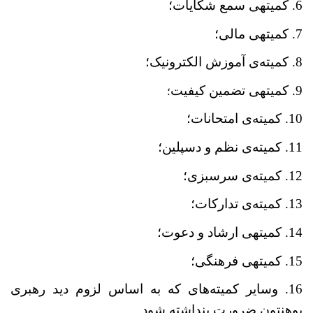
6. کمیته‏ی سمع شکایات؛
7. کمیته‏ی مالی؛
8. کمیته
ی آموزش الکترونیک؛
9. کمیته‏ی تضمین کیفیت
؛
10. کمیته
ی امتحانات؛
11. کمیته
ی نظم و دسپلین؛
12. کمیته
ی سرسبزی؛
13. کمیته
ی تدارکات؛
14. کمیته‏ی ارشاد و دعوت؛
15. کمیته‏ی فرهنگی؛
16. وسایر کمیته
های که به اساس لزوم دید رهبری
پوهنتون ضرورت پنداشته شود.