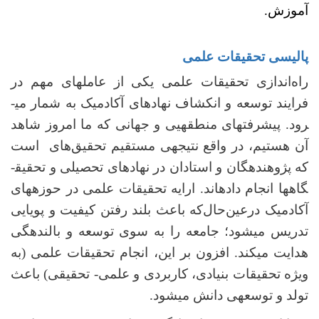
آموزش.
پالیسی تحقیقات علمی
راه‌اندازی تحقیقات علمی یکی از عامل­های مهم در
فرایند توسعه و انکشاف نهادهای آکادمیک به شمار می­
رود. پیشرفت­های منطقه­یی و جهانی که ما امروز شاهد
آن هستیم، در واقع نتیجه­ی مستقیم تحقیق‌های است
که پژوهنده­گان و استادان در نهادهای تحصیلی و تحقیق­
گاه­ها انجام داده­اند. ارایه تحقیقات علمی در حوزه­های
آکادمیک در‌عین‌حال‌که باعث بلند رفتن کیفیت و پویایی
تدریس می­شود؛ جامعه را به سوی توسعه و بالنده­گی
هدایت می­کند. افزون بر این­، انجام تحقیقات علمی (به
ویژه تحقیقات بنیادی، کاربردی و علمی- تحقیقی) باعث
تولد و توسعه­ی دانش می­شود.