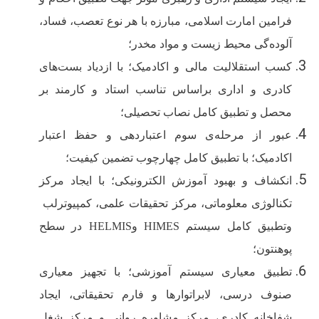
فرامین امارت اسلامی، مبارزه با هر نوع تعصب، فساد،
آلوده‌گی محیط زیست و مواد مخدر؛
کسب استقلالیت مالی و اکادمیک
؛ با ازدیاد بست‌های
کادری و اداری براساس تناسب استاد و کارمند بر
محصل و تطبیق کامل نصاب تحصیلی
؛
عبور از مرحله‌ی سوم اعتباردهی و حفظ اعتبار
اکادمیک؛ با تطبیق کامل چهارچوب تضمین کیفیت؛
انکشاف و بهبود آموزش الکترونیکی؛ با ایجاد مرکز
تکنالوژی معلوماتی، مرکز تحقیقات علمی، کمپیوترلب
وتطبیق کامل سیستم
HIMES
و
HELMIS
در سطح
پوهنتون؛
تطبیق معیاری سیستم آموزشی؛ با تجهیز معیاری
صنوف درسی، لابراتوارها و فارم تحقیقاتی، ایجاد
شفاخانه کادری، مرکز مشاوره روانی و مرکز شغل