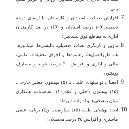
یابی؛
افزایش ظرفیت استادان و کارمندان؛ با ارتقای درجه
تحصیلی(40) درصد استادان و (10) در صد کارمندان
اداری به مقاطع فوق لیسانس؛
تدوین و بازنگری نصاب تحصیلی، پالیسی‌ها، میکانیزم­
ها، طرزالعمل‌ها، رهنمود­ها و اجرای تحقیقات علمی،
مالی و اداری و افزایش ۳۰ درصد عواید و مصارف
پوهنتون؛
امضای توأمیت­های علمی با (۵) پوهنتون معتبر خارجی،
(۱۵) پوهنتون داخلی و عقد(۲۰) تفاهمنامه همکاری
میان پوهنحٔی‌ها و ادارات ذیربط؛
ایجاد پوهنحٔی طب، (۱۵) دیپارتمنت و(2) برنامه علمی
ماستری و افزایش ۳۵ درصد محصلان؛