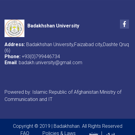
Fac
Badakhshan University
Address:
Badakhshan University,Faizabad city,Dashte Qruq
(6)
Phone:
+93(0)799446734
Email
: badakh.university@gmail.com
Powered by: Islamic Republic of Afghanistan Ministry of
Communication and IT
Copyright © 2019 | Badakhshan. All Rights Reserved
Footer menu
دری
پښتو
Policies & Laws
FAQ