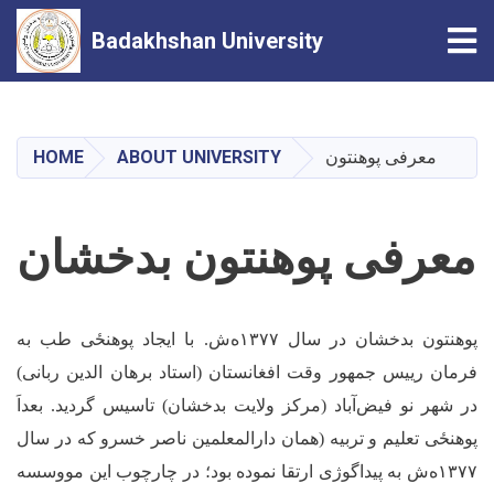
Tog
Badakhshan University
Skip
to
main
معرفی پوهنتون
ABOUT UNIVERSITY
HOME
content
معرفی پوهنتون بدخشان
پوهنتون بدخشان در سال ۱۳۷۷ه
ش. با ایجاد ‌پوهنځی طب به
فرمان رییس جمهور وقت افغانستان (استاد برهان الدین ربانی)
در شهر نو فیض
آباد (مرکز ولایت بدخشان) تاسیس گردید. بعداَ‌
پوهنځی تعلیم و تربیه (همان دارالمعلمین ناصر خسرو که در سال
۱۳۷۷ه‌ش به پیداگوژی ارتقا نموده بود؛ در چارچوب این مووسسه