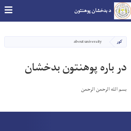
tion
د بدخشان پوهنتون
اصلي
منځپانګه
دانګل
کور
about university
در باره پوهنتون بدخشان
بسم الله الرحمن الرحمن