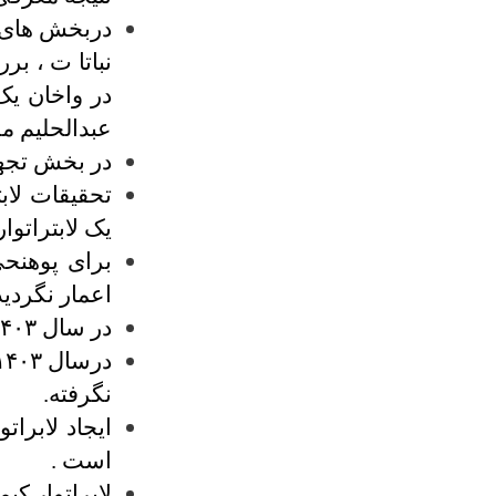
دربخش های نب
نباتا ت ، ب
در واخان یک
عبدالحلیم م
در بخش تجه
تحقیقات لاب
یک لابتراتوا
برای پوهنحی
اعمار نگردی
در سال ۱۴۰۳ در شورای عالی وزارت منظور شده هنوز فعال نشده.
نگرفته.
ایجاد لابرا
است .
لابراتوار کیم