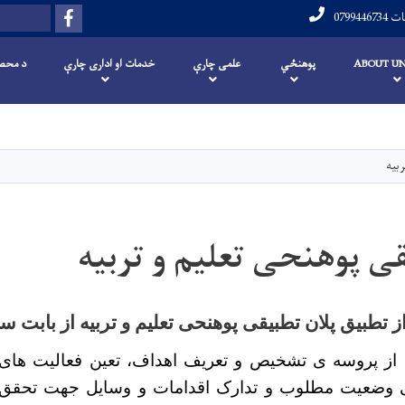
Facebook
لټون
علومات
ABOUT UN
پوهنځي
علمی چارې
خدمات او اداری چارې
د محصل
اصلي
منځپانګه
دانګل
بیه
قی پوهنحی تعلیم و تربیه
تطبیق پلان تطبیقی پوهنحی تعلیم و تربیه از بابت سال ۳
 از پروسه ی تشخیص و تعریف اهداف، تعین فعالیت های ت
 وضعیت مطلوب و تدارک اقدامات و وسایل جهت تحق