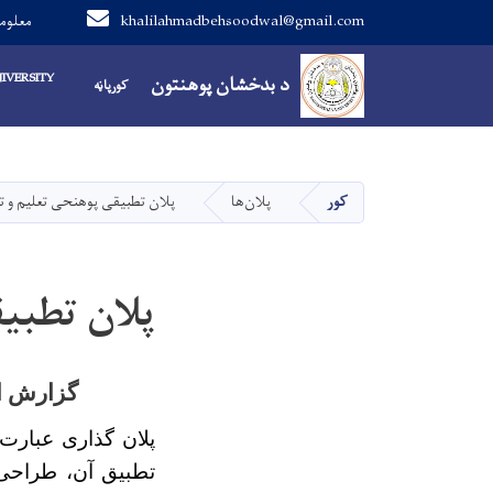
khalilahmadbehsoodwal@gmail.com
0799446734 م
Main navigation
IVERSITY
د بدخشان پوهنتون
د بدخشان پوهنتون
کورپاڼه
کور
پلان‌ها
پلان تطبیقی پوهنحی تعلیم و تر
پلان تطبی
گزارش از 
پلان گذاری عبارت
تطبیق آن، طراحی