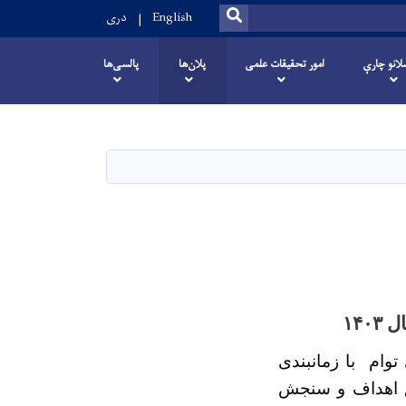
SEARCH
English
دری
انو چارې
امور تحقیقات علمی
پلان‌ها
پالسی‌ها
۱۴۰
وام با زمانبندی
ق اهداف و سنجش