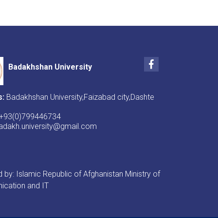
Facebook
Badakhshan University
s:
Badakhshan University,Faizabad city,Dashte
+93(0)799446734
badakh.university@gmail.com
by: Islamic Republic of Afghanistan Ministry of
cation and IT