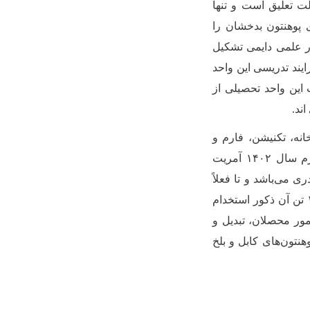
لت تعلیق است و تنها
پوهنتون بدخشان را
...) و ۱۶۲ تن دیگر آن را کادر علمی دایمی تشکیل
 قرار دادی نیز در فرایند تدریسی این واحد
 این واحد تحصیلی از
یه، کتابخانه، تکنیشن، فارم و
کلنیک حقوقی در سطح پوهنتون و پوهنحی‌ها تنظیم شده اند. بر اساس گزارش ربع چهارم سال ۱۴۰۲ آمریت
شده پوهنتون بدخشان بدون بست ریاست ۱۹۲ بست کادری می‌باشد و تا فعلاً
۱۶۲تن استاد برحال در ۲۶ دیپارتمنت فعالیت‌ می‌کنندکه ازجمله ۱۱ تن آن طبقه اناث و ۱۵۱ تن آن ذکور استخدام
امور محصلان، تبدیل و
تون‌های کابل و بلخ