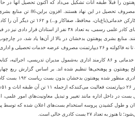
تون را قبلاً طبقه اناث تشکیل می‌داد که اکنون تحصیل آنها در حا
صروف تحصیل در این نهاد هستند. افزون براین
،
86
تن منابع بشری 
تن کارکن خدماتی(باغ‌بان، محافظ، صفاکار و
می‌دهد. در پهلوی اعضای کادر علمی رسمی، به تعداد ۳۸ نفر از استادان
د. منابع بشری پوهنتون بدخشان در بالا از آن‌ها یاد شد، در چارچوب
صروف عرضه خدمات تحصیلی و اداری اند.
در مجموع ۸۹ کارکن خدماتی و ۸۶ کارمند اداری به‌شمول مدیران تدریسی، اجرائ
استادان، بست‌های کادری منظور 
ل بست در داخل اداره مانند تغییر و تبدیل معاونیت‌های امور علمی، 
ان و طول کشیدن پروسه استخدام بست‌های اعلان شده که توسط پوهن
 به تعداد ۲۷ بست کادری خالی است.