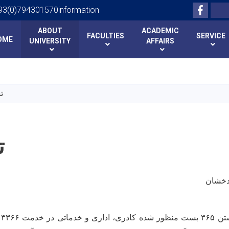
Facebo
Search
93(0)794301570information
ABOUT
ACADEMIC
FACULTIES
SERVICE
OME
UNIVERSITY
AFFAIRS
Skip
to
main
ت
content
ت
بدخشان