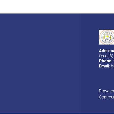
Addres
Qruq (6)
Phone:
Email
: 
Powered 
Communi