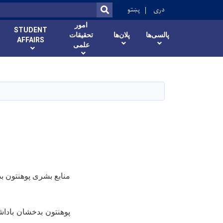
ok
دری
پښتو
SEARCH
امور
STUDENT
پالسی‌ها
پلان‌ها
تحقیقات
AFFAIRS
علمی
منابع بشری پوهنتون 